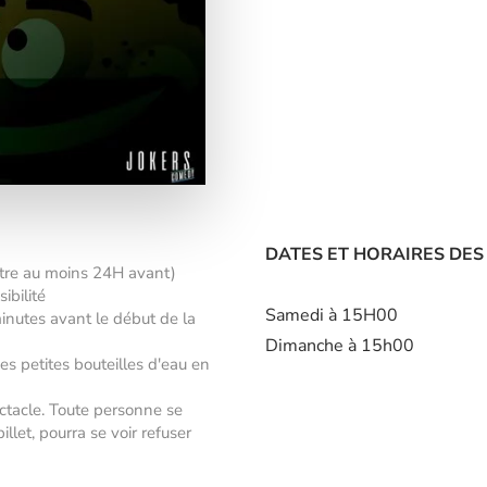
DATES ET HORAIRES DES
âtre au moins 24H avant)
ibilité
Samedi à 15H00
minutes avant le début de la
Dimanche à 15h00
des petites bouteilles d'eau en
ectacle. Toute personne se
let, pourra se voir refuser