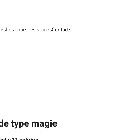
ues
Les cours
Les stages
Contacts
 de type magie
nche 11 octobre