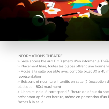
INFORMATIONS THÉÂTRE
> Salle accessible aux PMR (merci d'en informer le Thé
> Placement libre, toutes les places offrent une bonne vis
> Accès à la salle possible avec contrôle billet 30 à 45 
représentation
> Boissons et nourriture interdits en salle (à l'exception 
plastique - 50cl maximum)
> L'horaire indiqué correspond à l'heure de début du sp
présentant après cet horaire, même en possession d'un bil
l'accès à la salle.