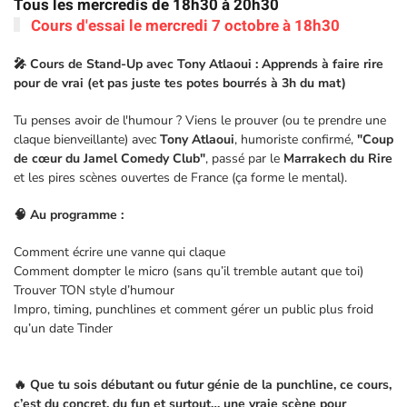
Tous les mercredis de 18h30 à 20h30
Cours d'essai le mercredi 7 octobre à 18h30
🎤 Cours de Stand-Up avec Tony Atlaoui : Apprends à faire rire
pour de vrai (et pas juste tes potes bourrés à 3h du mat)
Tu penses avoir de l'humour ? Viens le prouver (ou te prendre une
claque bienveillante) avec
Tony Atlaoui
, humoriste confirmé,
"Coup
de cœur du Jamel Comedy Club"
, passé par le
Marrakech du Rire
et les pires scènes ouvertes de France (ça forme le mental).
🧠 Au programme :
Comment écrire une vanne qui claque
Comment dompter le micro (sans qu’il tremble autant que toi)
Trouver TON style d’humour
Impro, timing, punchlines et comment gérer un public plus froid
qu’un date Tinder
🔥 Que tu sois débutant ou futur génie de la punchline, ce cours,
c’est du concret, du fun et surtout… une vraie scène pour