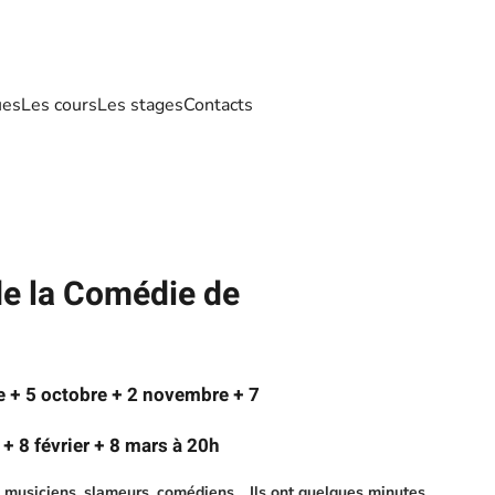
ues
Les cours
Les stages
Contacts
e la Comédie de
 + 5 octobre + 2 novembre + 7
 + 8 février + 8 mars à 20h
 musiciens, slameurs, comédiens… Ils ont quelques minutes