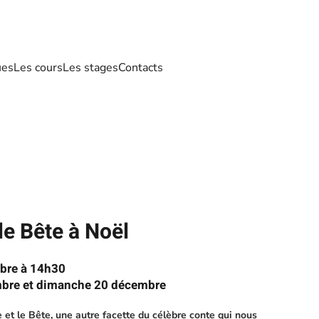
ues
Les cours
Les stages
Contacts
 le Bête à Noël
bre à 14h30
bre et dimanche 20 décembre
lle et le Bête, une autre facette du célèbre conte qui nous