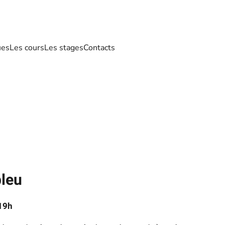
ues
Les cours
Les stages
Contacts
bleu
 19h