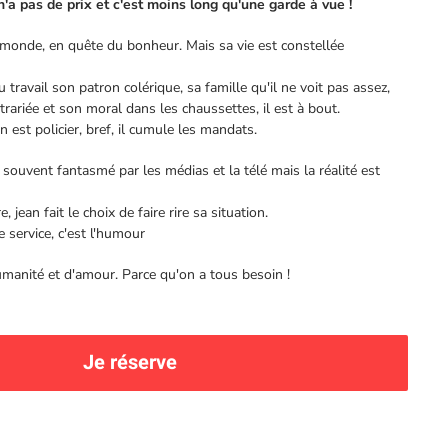
 n'a pas de prix et c'est moins long qu'une garde à vue !
monde, en quête du bonheur. Mais sa vie est constellée
 travail son patron colérique, sa famille qu'il ne voit pas assez,
trariée et son moral dans les chaussettes, il est à bout.
n est policier, bref, il cumule les mandats.
t souvent fantasmé par les médias et la télé mais la réalité est
 jean fait le choix de faire rire sa situation.
 service, c'est l'humour
umanité et d'amour. Parce qu'on a tous besoin !
Je réserve