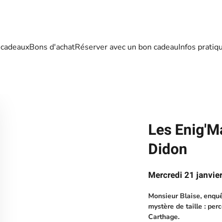
 cadeaux
Bons d'achat
Réserver avec un bon cadeau
Infos pratiq
Les Enig'Ma
Didon
Mercredi 21 janvie
Monsieur Blaise, enquê
mystère de taille : per
Carthage.