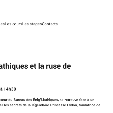
ues
Les cours
Les stages
Contacts
thiques et la ruse de
rà 14h30
teur du Bureau des Énig'Mathiques, se retrouve face à un
cer les secrets de la légendaire Princesse Didon, fondatrice de