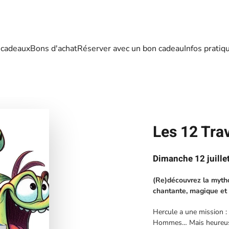
 cadeaux
Bons d'achat
Réserver avec un bon cadeau
Infos pratiq
Les 12 Tra
Dimanche 12 juille
(Re)découvrez la mytho
chantante, magique et 
Hercule a une mission :
Hommes… Mais heureuseme