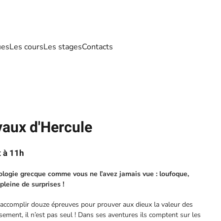
ues
Les cours
Les stages
Contacts
vaux d'Hercule
t à 11h
logie grecque comme vous ne l’avez jamais vue : loufoque,
pleine de surprises !
 accomplir douze épreuves pour prouver aux dieux la valeur des
nt, il n’est pas seul ! Dans ses aventures ils comptent sur les