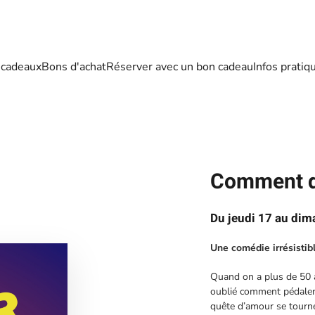
 cadeaux
Bons d'achat
Réserver avec un bon cadeau
Infos pratiq
Comment d
Du jeudi 17 au di
Une comédie irrésistib
Quand on a plus de 50 a
oublié comment pédaler
quête d’amour se tourne