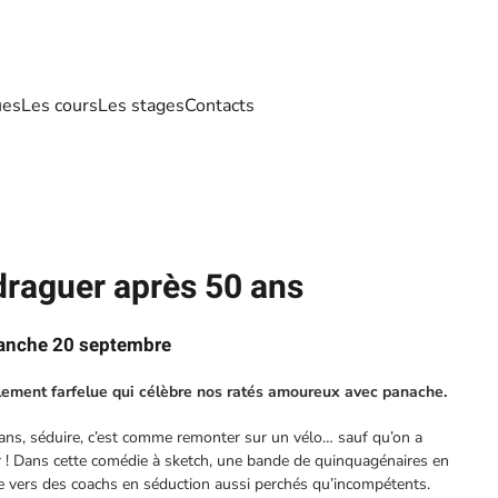
ues
Les cours
Les stages
Contacts
raguer après 50 ans
manche 20 septembre
lement farfelue qui célèbre nos ratés amoureux avec panache.
ns, séduire, c’est comme remonter sur un vélo… sauf qu’on a
 ! Dans cette comédie à sketch, une bande de quinquagénaires en
 vers des coachs en séduction aussi perchés qu’incompétents.