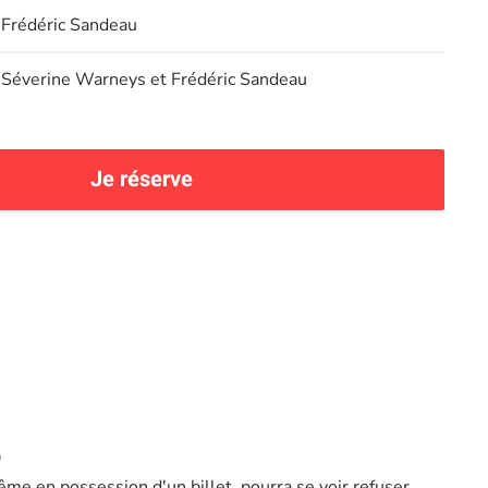
Frédéric Sandeau
Séverine Warneys et Frédéric Sandeau
Je réserve
)
ême en possession d'un billet, pourra se voir refuser