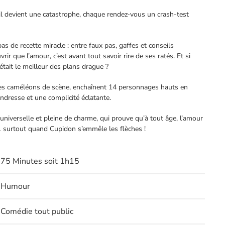
il devient une catastrophe, chaque rendez-vous un crash-test
s de recette miracle : entre faux pas, gaffes et conseils
rir que l’amour, c’est avant tout savoir rire de ses ratés. Et si
 était le meilleur des plans drague ?
les caméléons de scène, enchaînent 14 personnages hauts en
ndresse et une complicité éclatante.
universelle et pleine de charme, qui prouve qu’à tout âge, l’amour
e… surtout quand Cupidon s’emmêle les flèches !
75 Minutes soit 1h15
Humour
Comédie tout public