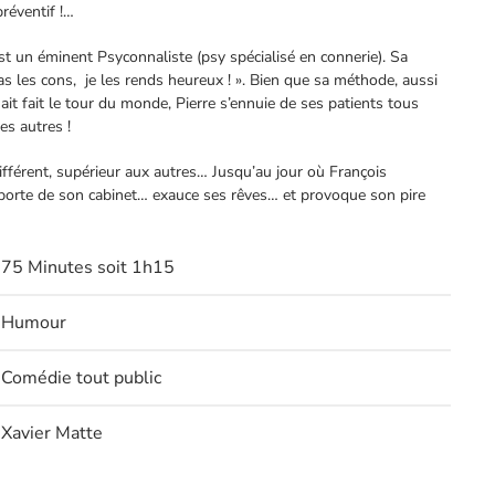
préventif !…
st un éminent Psyconnaliste (psy spécialisé en connerie). Sa
as les cons,
je les rends heureux ! ». Bien que sa méthode, aussi
it fait le tour du monde, Pierre s’ennuie de ses patients tous
es autres !
différent, supérieur aux autres… Jusqu’au jour où François
porte de son cabinet… exauce ses rêves… et provoque son pire
75 Minutes soit 1h15
Humour
Comédie tout public
Xavier Matte