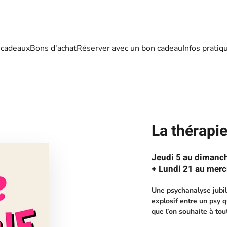
 cadeaux
Bons d'achat
Réserver avec un bon cadeau
Infos pratiq
La thérapie
Jeudi 5 au dimanc
+ Lundi 21 au mer
Une psychanalyse jubil
explosif entre un psy 
que l’on souhaite à tou