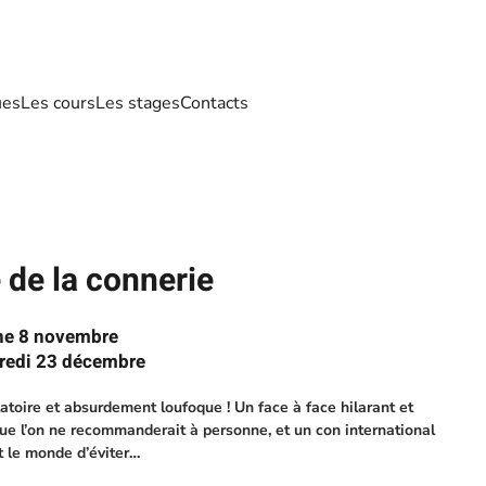
ues
Les cours
Les stages
Contacts
 de la connerie
he 8 novembre
credi 23 décembre
atoire et absurdement loufoque ! Un face à face hilarant et
que l’on ne recommanderait à personne, et un con international
t le monde d’éviter…