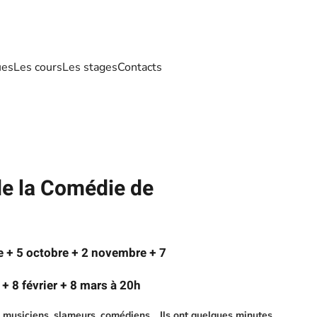
ues
Les cours
Les stages
Contacts
e la Comédie de
 + 5 octobre + 2 novembre + 7
 + 8 février + 8 mars à 20h
 musiciens, slameurs, comédiens… Ils ont quelques minutes