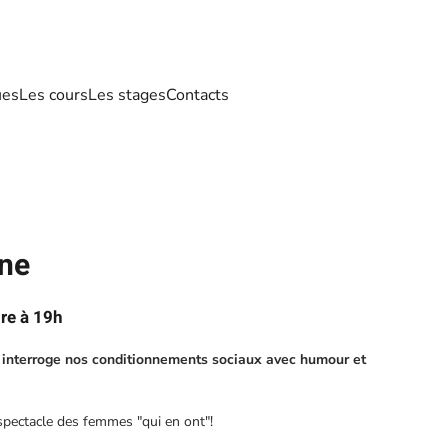
ues
Les cours
Les stages
Contacts
one
re à 19h
 interroge nos conditionnements sociaux avec humour et
 spectacle des femmes "qui en ont"!