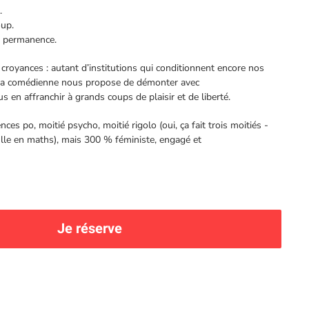
.
oup.
n permanence.
 croyances : autant d’institutions qui conditionnent encore nos
la comédienne nous propose de démonter avec
en affranchir à grands coups de plaisir et de liberté.
ces po, moitié psycho, moitié rigolo (oui, ça fait trois moitiés -
lle en maths), mais 300 % féministe, engagé et
Je réserve