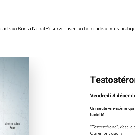
 cadeaux
Bons d'achat
Réserver avec un bon cadeau
Infos pratiq
Testostér
Vendredi 4 décemb
Un seule-en-scène qui
lucidité.
“Testostérone”, c’est le
Qui en ont quoi ?