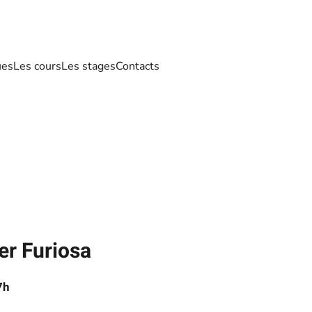
ues
Les cours
Les stages
Contacts
er Furiosa
7h