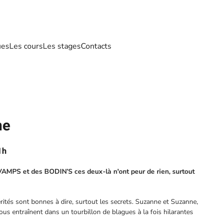
ues
Les cours
Les stages
Contacts
ne
1h
VAMPS et des BODIN’S ces deux-là n'ont peur de rien, surtout
érités sont bonnes à dire, surtout les secrets. Suzanne et Suzanne,
us entraînent dans un tourbillon de blagues à la fois hilarantes