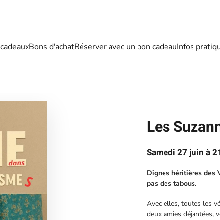
 cadeaux
Bons d'achat
Réserver avec un bon cadeau
Infos pratiq
Les Suzan
Samedi 27 juin à 2
Dignes héritières des 
pas des tabous.
Avec elles, toutes les v
deux amies déjantées, vo