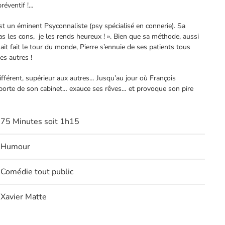
préventif !…
st un éminent Psyconnaliste (psy spécialisé en connerie). Sa
as les cons,
je les rends heureux ! ». Bien que sa méthode, aussi
it fait le tour du monde, Pierre s’ennuie de ses patients tous
es autres !
différent, supérieur aux autres… Jusqu’au jour où François
porte de son cabinet… exauce ses rêves… et provoque son pire
75 Minutes soit 1h15
Humour
Comédie tout public
Xavier Matte