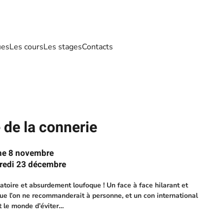
ues
Les cours
Les stages
Contacts
 de la connerie
he 8 novembre
credi 23 décembre
atoire et absurdement loufoque ! Un face à face hilarant et
que l’on ne recommanderait à personne, et un con international
t le monde d’éviter…