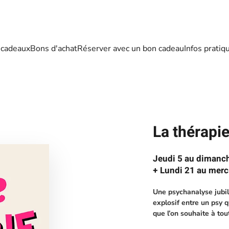
 cadeaux
Bons d'achat
Réserver avec un bon cadeau
Infos pratiq
La thérapie
Jeudi 5 au dimanc
+ Lundi 21 au mer
Une psychanalyse jubil
explosif entre un psy 
que l’on souhaite à tou