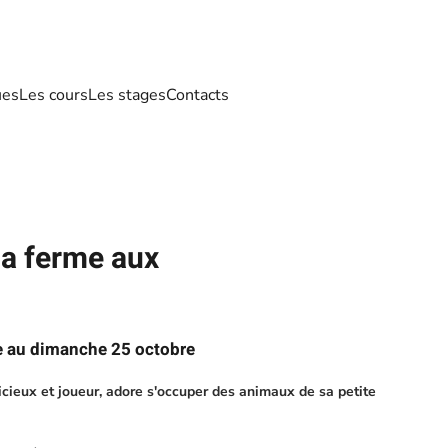
ues
Les cours
Les stages
Contacts
la ferme aux
e au dimanche 25 octobre
icieux et joueur, adore s'occuper des animaux de sa petite