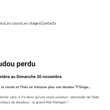
ues
Les cours
Les stages
Contacts
oudou perdu
embre au Dimanche 30 novembre
e la sieste et Théo ne retrouve plus son doudou Ti'Singe...
ormir sans, il n'a donc qu'une seule solution : demander de l'aide
rcheurs de doudous : le grand Mat Martigan' !